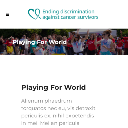
Playing For World
Playing For World
Alienum phaedrum
torquatos nec eu, vis detraxit
periculis ex, nihil expetendis
in mei. Mei an pericula